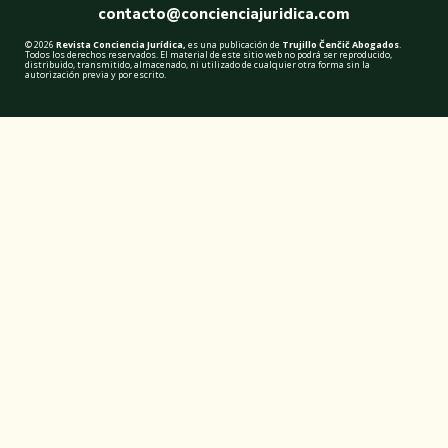
contacto@concienciajuridica.com
© 2026
Revista Conciencia Jurídica,
es una publicación de
Trujillo Čenčič Abogados
.
Todos los derechos reservados. El material de este sitio web no podrá ser reproducido,
distribuido, transmitido, almacenado, ni utilizado de cualquier otra forma sin la
autorización previa y por escrito.