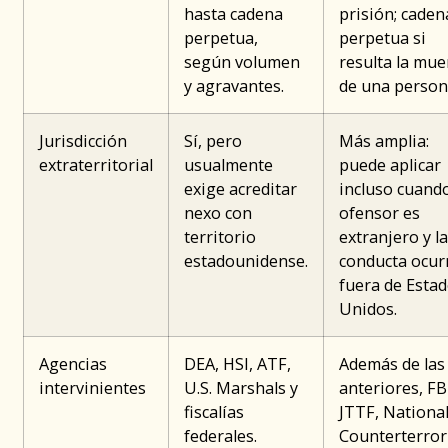
hasta cadena
prisión; caden
perpetua,
perpetua si
según volumen
resulta la mue
y agravantes.
de una person
Jurisdicción
Sí, pero
Más amplia:
extraterritorial
usualmente
puede aplicar
exige acreditar
incluso cuando
nexo con
ofensor es
territorio
extranjero y la
estadounidense.
conducta ocur
fuera de Esta
Unidos.
Agencias
DEA, HSI, ATF,
Además de las
intervinientes
U.S. Marshals y
anteriores, FB
fiscalías
JTTF, Nationa
federales.
Counterterro