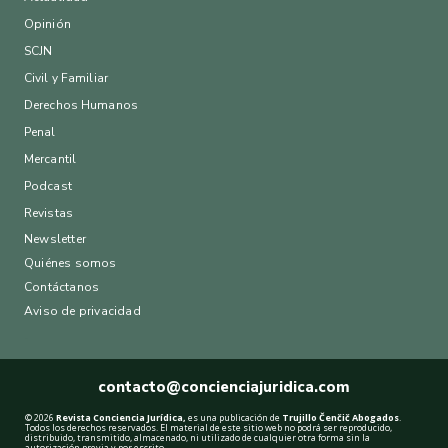
Opinión
SCJN
Civil y Familiar
Derechos Humanos
Penal
Mercantil
Podcast
Revistas
Newsletter
Quiénes somos
Contáctanos
Aviso de privacidad
.
contacto@concienciajuridica.com
© 2026
Revista Conciencia Jurídica,
es una publicación de
Trujillo Čenčič Abogados
.
Todos los derechos reservados. El material de este sitio web no podrá ser reproducido,
distribuido, transmitido, almacenado, ni utilizado de cualquier otra forma sin la
autorización previa y por escrito.